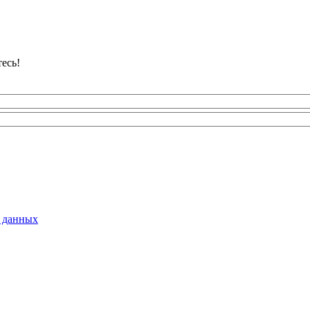
есь!
 данных