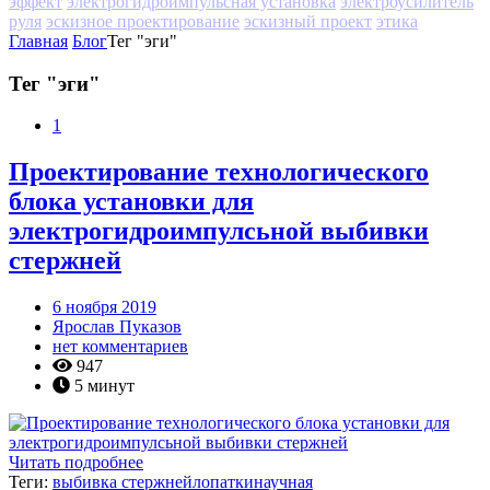
эффект
электрогидроимпульсная установка
электроусилитель
руля
эскизное проектирование
эскизный проект
этика
Главная
Блог
Тег "эги"
Тег "эги"
1
Проектирование технологического
блока установки для
электрогидроимпулсьной выбивки
стержней
6 ноября 2019
Ярослав Пуказов
нет комментариев
947
5 минут
Читать подробнее
Теги:
выбивка стержней
лопатки
научная