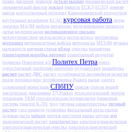
детали машин
право
давление
демидов
динамический расчет
доклад
динамический фактор
ёмкость
ЕСКД
ЕСПД
зимняя
школа
искусственный интелект
Каменниковский полуостров
курсовая работа
крутильные колебания
КСАС
литье
лопатки
МАДИ
мебель
мегаполис
моделирование процесса
мотивационное письмо
литья
модернизация
мотопутешествие
мотор-колеса
мотор-колесо
моторезина
мотоцикл
мотоциклетные войска
мотоциклы
МТЗ-80
музыка
научная статья
обзор
надежность
очистка
параметры
планетарная коробка автомат
планетарный редуктор
Политех Петра
подвеска
Поколение 4.0
пресс
одностоечный
проблемы
прототип
путушествие
разработка
расчет
расчет ДВС
расчет устойчивости автомобиля
религия
ролле
ротомолдинг
ротоформовка
Рыжих
рычаг
синтез
СПбПУ
список
соловецкий монастырь
список вещей
тактические диаграммы
ТД Роккат
технологический чертеж
технопарк
ТКМ
топологическая оптимизация
тормозная
тяговый
система
трактор К-701
труд
тяговая характеристика
расчет
узел привода
установка
фискальный регистратор
чайкин
эги
ходовая часть
чертеж
шестерня
шины
штурм
электричество
экономический расчет
электрогидравлическая
электрогидравлическая очистка
электрогидравлический