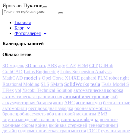
Ярослав Пуказов
Главная
Блог
Фотогалерея
Календарь записей
Облако тегов
3D печать
GIT
3D модель
ABS
agv
CAE
FDM
GitHub
Lotus Engineering
GrabCAD
Lotus Suspension Analysis
model s
PLM
robot right
MathCAD
Opel Corsa Х14ХЕ
panhard
tesla
SolidWorks
Rotational Molding
SLS
SMath
Tesla Model S
автоматическая коробка
TFlex
vbl
Yacobi Technical Solution
автомобилестроение
автоматическая трансмиссия
акб
аспирантура
аккумуляторная батарея
акпп
АНС
беспилотные
автомобили
беспроводная зарядка
бронеавтомобиль
бронепробиваемость
вбр
винтовой механизм
ВМЗ
военная кафедра
внутризаводской транспорт
военные
военные сборы
война
выбивка стержней
генеративный
дизайн
гидромеханическая трансмиссия
ГОСТ
гуманитарное